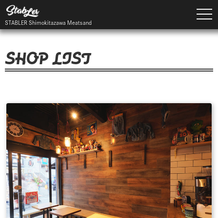
togg
navi
STABLER Shimokitazawa Meatsand
SHOP LIST